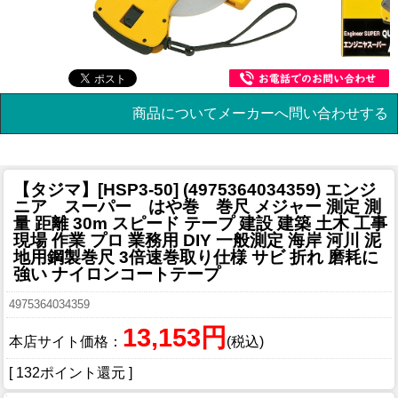
商品についてメーカーへ問い合わせする
【タジマ】[HSP3-50] (4975364034359) エンジ
ニア スーパー はや巻 巻尺 メジャー 測定 測
量 距離 30m スピード テープ 建設 建築 土木 工事
現場 作業 プロ 業務用 DIY 一般測定 海岸 河川 泥
地用鋼製巻尺 3倍速巻取り仕様 サビ 折れ 磨耗に
強い ナイロンコートテープ
4975364034359
13,153円
本店サイト価格：
(税込)
[ 132ポイント還元 ]