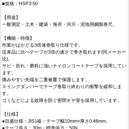
■規格：HSP3-50
【用途】
一般測定・土木・建築・海岸・河川・泥地用鋼製巻尺。
【機能・特徴】
作業がはかどる3倍速巻取り仕様です。
従来品に比べテープが3倍の速さで巻き取れます(同メーカー
比)。
サビ・折れ・磨耗に強いナイロンコートテープを採用してい
ます。
痛みやすい先端を二重被覆で保護します。
スイングダンパーでテープ巻取り終わりの衝撃を緩和しま
す。
ゴミなどによる故障を防ぐ密閉ギヤ室を採用しています。
【仕様】
●目盛仕様：JIS1級・テープ幅10mm×厚さ0.46mm。
●テープ長さ：30m・標準張力：50N。