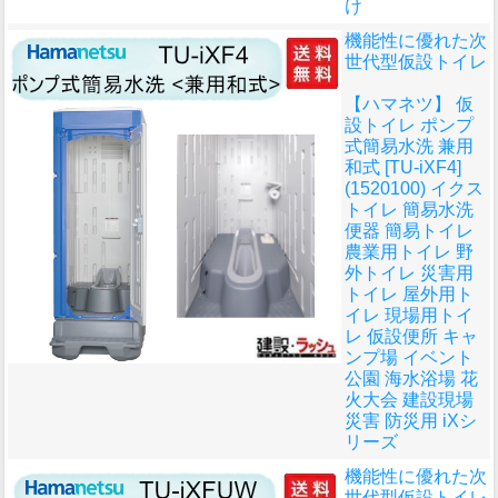
け
機能性に優れた次
世代型仮設トイレ
【ハマネツ】 仮
設トイレ ポンプ
式簡易水洗 兼用
和式 [TU-iXF4]
(1520100) イクス
トイレ 簡易水洗
便器 簡易トイレ
農業用トイレ 野
外トイレ 災害用
トイレ 屋外用ト
イレ 現場用トイ
レ 仮設便所 キャ
ンプ場 イベント
公園 海水浴場 花
火大会 建設現場
災害 防災用 iXシ
リーズ
機能性に優れた次
世代型仮設トイレ