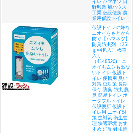
イレ ハマネツ 日
野興業 旭ハウス
工業 仮設便所 農
業用仮設トイレ
仮設トイレの嫌な
ニオイをもとから
防ぐ
【ハマネツ】
防臭防虫剤 〈25
ｇ×4包入〉×5箱
入り
（4148520) ニ
オイもムシも出な
いトイレ 仮設ト
イレ 便槽用 臭い
対策 虫対策 長期
保存 防臭 防虫 脱
臭 簡易トイレ ポ
ータブルトイレ
仮設便所 仮設ト
イレ用 ニオイ対
策 虫対策 衛生管
理 快適環境 おす
すめ 消臭剤 虫除