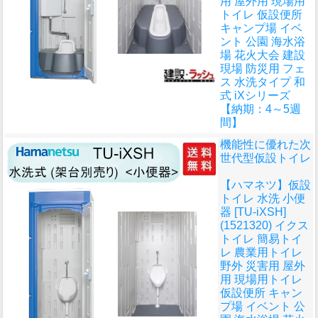
用 屋外用 現場用
トイレ 仮設便所
キャンプ場 イベ
ント 公園 海水浴
場 花火大会 建設
現場 防災用 フェ
ス 水洗タイプ 和
式 iXシリーズ
【納期：4～5週
間】
機能性に優れた次
世代型仮設トイレ
【ハマネツ】仮設
トイレ 水洗 小便
器 [TU-iXSH]
(1521320) イクス
トイレ 簡易トイ
レ 農業用トイレ
野外 災害用 屋外
用 現場用トイレ
仮設便所 キャン
プ場 イベント 公