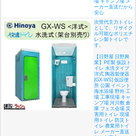
場 キャンプ場 メ
ーカー直送だから
安心
次世代主力トイレ
として、リサイク
ル可能なポリエチ
レン製トイレで
す。
【日野屋 日野興
業】PE製 仮設ト
イレ 水洗タイプ
洋式 陶器製便器
[GX-WS] 仮設便
所 公園 イベント
海水浴場 野外 工
場 工事現場 キャ
ンプ場 河川敷 倉
庫 フェス会場 災
害用トイレ 現場
用トイレ 防災ト
イレ 農業用トイ
レ メーカー直送