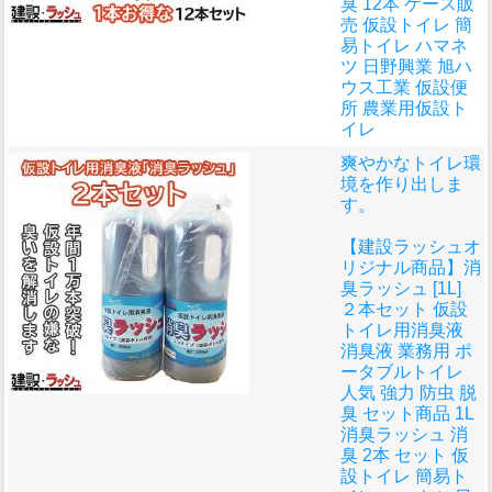
臭 12本 ケース販
売 仮設トイレ 簡
易トイレ ハマネ
ツ 日野興業 旭ハ
ウス工業 仮設便
所 農業用仮設ト
イレ
爽やかなトイレ環
境を作り出しま
す。
【建設ラッシュオ
リジナル商品】消
臭ラッシュ [1L]
２本セット 仮設
トイレ用消臭液
消臭液 業務用 ポ
ータブルトイレ
人気 強力 防虫 脱
臭 セット商品 1L
消臭ラッシュ 消
臭 2本 セット 仮
設トイレ 簡易ト