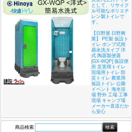
として、リサイク
ル可能なポリエチ
レン製トイレで
す。
【日野屋 日野興
業】 PE製 仮設ト
イレ ポンプ式簡
易水洗タイプ 洋
式 陶器製便器
[GX-WQP] 仮設便
所 災害用トイレ
現場用トイレ 防
災トイレ 農業用
仮設トイレ 公園
イベント 海水浴
場 野外 工場 工事
現場 キャンプ場
メーカー直送だか
ら安心
商品検索