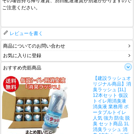
その場合持ち帰り運賃、別日配達運賃が別途かかりますので
ご注意ください。
レビューを書く
商品についてのお問い合わせ
お気に入りに登録
おすすめ売筋商品
【建設ラッシュオ
リジナル商品】消
臭ラッシュ [1L]
12本セット 仮設
トイレ用消臭液
消臭液 業務用 ポ
ータブルトイレ
人気 強力 防虫 脱
臭 セット商品 1L
消臭ラッシュ 消