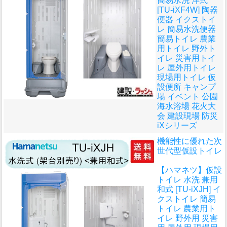
簡易水洗 洋式
[TU-iXF4W] 陶器
便器 イクストイ
レ 簡易水洗便器
簡易トイレ 農業
用トイレ 野外ト
イレ 災害用トイ
レ 屋外用トイレ
現場用トイレ 仮
設便所 キャンプ
場 イベント 公園
海水浴場 花火大
会 建設現場 防災
iXシリーズ
機能性に優れた次
世代型仮設トイレ
【ハマネツ】仮設
トイレ 水洗 兼用
和式 [TU-iXJH] イ
クストイレ 簡易
トイレ 農業用ト
イレ 野外用 災害