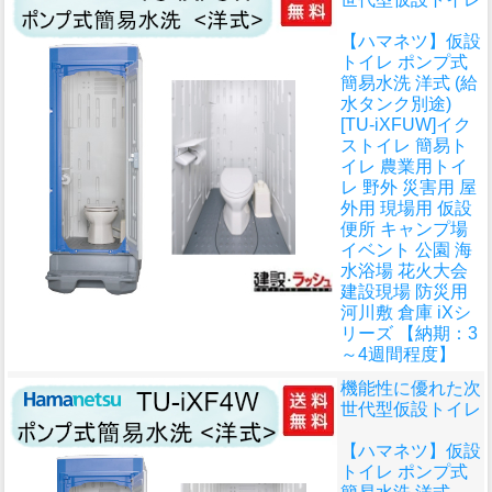
【ハマネツ】仮設
トイレ ポンプ式
簡易水洗 洋式 (給
水タンク別途)
[TU-iXFUW]イク
ストイレ 簡易ト
イレ 農業用トイ
レ 野外 災害用 屋
外用 現場用 仮設
便所 キャンプ場
イベント 公園 海
水浴場 花火大会
建設現場 防災用
河川敷 倉庫 iXシ
リーズ 【納期：3
～4週間程度】
機能性に優れた次
世代型仮設トイレ
【ハマネツ】仮設
トイレ ポンプ式