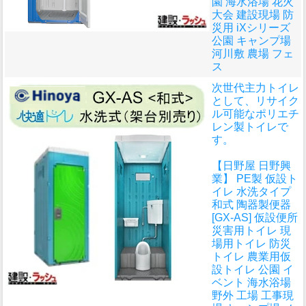
園 海水浴場 花火
大会 建設現場 防
災用 iXシリーズ
公園 キャンプ場
河川敷 農場 フェ
ス
次世代主力トイレ
として、リサイク
ル可能なポリエチ
レン製トイレで
す。
【日野屋 日野興
業】 PE製 仮設ト
イレ 水洗タイプ
和式 陶器製便器
[GX-AS] 仮設便所
災害用トイレ 現
場用トイレ 防災
トイレ 農業用仮
設トイレ 公園 イ
ベント 海水浴場
野外 工場 工事現