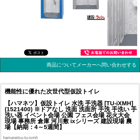
商品についてメーカーへ問い合わせする
機能性に優れた次世代型仮設トイレ
【ハマネツ】仮設トイレ 水洗 手洗器 [TU-iXMH]
(1521400) ※ドアなし 洗面 洗面所 手洗 手洗い 手
洗い器 イベント会場 公園 フェス会場 花火大会
現場 事務所 倉庫 河川敷 ixシリーズ 建設現場 農
場【納期：4～5週間】
hamanetsu-tu-ixmh