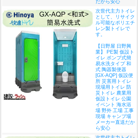
だから安心
次世代主力トイレ
として、リサイク
ル可能なポリエチ
レン製トイレで
す。
【日野屋 日野興
業】 PE製 仮設ト
イレ ポンプ式簡
易水洗タイプ 和
式 陶器製便器
[GX-AQP] 仮設便
所 災害用トイレ
現場用トイレ 防
災トイレ 農業用
仮設トイレ 公園
イベント 海水浴
場 野外 工場 工事
現場 キャンプ場
メーカー直送だか
ら安心
次世代主力トイレ