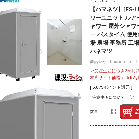
【ハマネツ】[FS-LU
ワーユニット ルア
ャワー 屋外シャワ
ー バスタイム 使用
場 農場 事務所 工
ハネマツ
商品番号 hamanetsu-fs
※受注生産につき2ヶ月
587
本店サイト価格：
[ 5,875ポイント還元 ]
注意事項について
←
数量