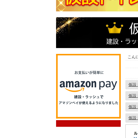
こん
仮設
仮設
仮設
仮設