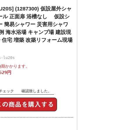
20S] (1287300) 仮設屋外シャ
ール 正面扉 浴槽なし 仮設シ
ー 簡易シャワー 災害用シャワ
例 海水浴場 キャンプ場 建設現
場 住宅 増築 改築リフォーム現場
-lu20s
納期かかります。
,529円
チェック 確認致しました。