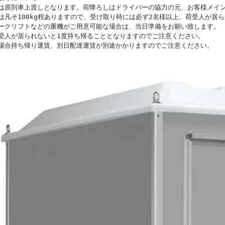
は原則車上渡しとなります。荷降ろしはドライバーの協力の元、お客様メイ
は凡そ100kg程ありますので、受け取り時には必ず2名様以上、荷受人が居
ークリフトなどの重機がご用意可能な場合は、当日準備をお願い致します。
受人が居られないと1度持ち帰ることとなりますのでご注意ください。
場合持ち帰り運賃、別日配達運賃が別途かかりますのでご注意ください。