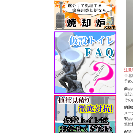
注意
※北
予め
商品
仮設
その
納期
メー
製品
繁忙
配送