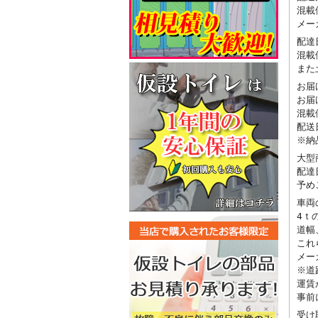
混載
メー
配達
混載
また
お届
お届
混載
配送
※納
大型
配達
予め
車両
4ｔ
道幅
これ
メー
※道
運賃
事前
受け