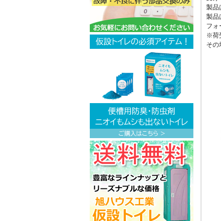
製品
製品
フォ
※荷
その