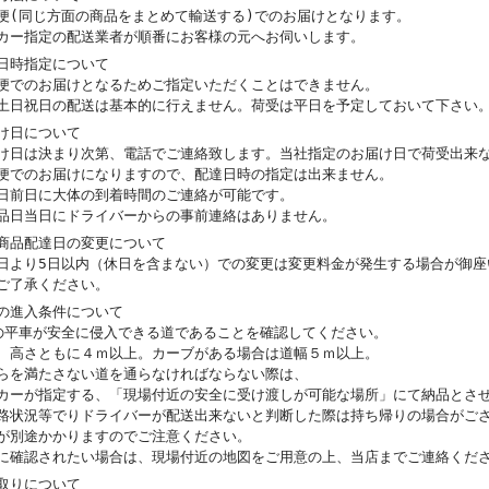
便(同じ方面の商品をまとめて輸送する)でのお届けとなります。
カー指定の配送業者が順番にお客様の元へお伺いします。
日時指定について
便でのお届けとなるためご指定いただくことはできません。
土日祝日の配送は基本的に行えません。荷受は平日を予定しておいて下さい
け日について
け日は決まり次第、電話でご連絡致します。当社指定のお届け日で荷受出来
便でのお届けになりますので、配達日時の指定は出来ません。
日前日に大体の到着時間のご連絡が可能です。
品日当日にドライバーからの事前連絡はありません。
商品配達日の変更について
日より5日以内（休日を含まない）での変更は変更料金が発生する場合が御座
ご了承ください。
の進入条件について
の平車が安全に侵入できる道であることを確認してください。
、高さともに４ｍ以上。カーブがある場合は道幅５ｍ以上。
らを満たさない道を通らなければならない際は、
カーが指定する、「現場付近の安全に受け渡しが可能な場所」にて納品とさ
路状況等でりドライバーが配送出来ないと判断した際は持ち帰りの場合がご
が別途かかりますのでご注意ください。
に確認されたい場合は、現場付近の地図をご用意の上、当店までご連絡くだ
取りについて