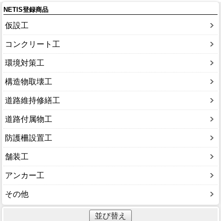
NETIS登録商品
仮設工
コンクリート工
環境対策工
構造物取壊工
道路維持修繕工
道路付属物工
防護柵設置工
舗装工
アンカー工
その他
並び替え