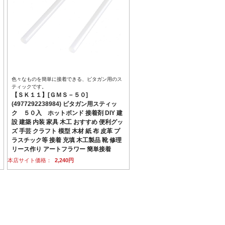
色々なものを簡単に接着できる、ピタガン用のス
ティックです。
【ＳＫ１１】[ＧＭＳ－５０]
(4977292238984) ピタガン用スティッ
ク ５０入 ホットボンド 接着剤 DIY 建
設 建築 内装 家具 木工 おすすめ 便利グッ
ズ 手芸 クラフト 模型 木材 紙 布 皮革 プ
ラスチック等 接着 充填 木工製品 靴 修理
リース作り アートフラワー 簡単接着
本店サイト価格：
2,240円