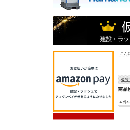
こん
仮設
商品
4 件