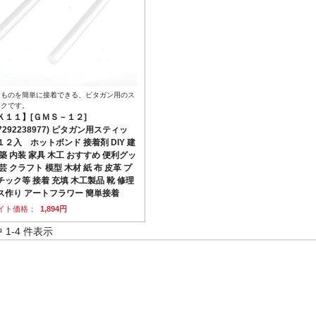
なものを簡単に接着できる、ピタガン用のス
ックです。
Ｋ１１】[ＧＭＳ－１２]
77292238977) ピタガン用スティッ
１２入 ホットボンド 接着剤 DIY 建
築 内装 家具 木工 おすすめ 便利グッ
芸 クラフト 模型 木材 紙 布 皮革 プ
チック等 接着 充填 木工製品 靴 修理
ス作り アートフラワー 簡単接着
イト価格：
1,894円
中 1-4 件表示