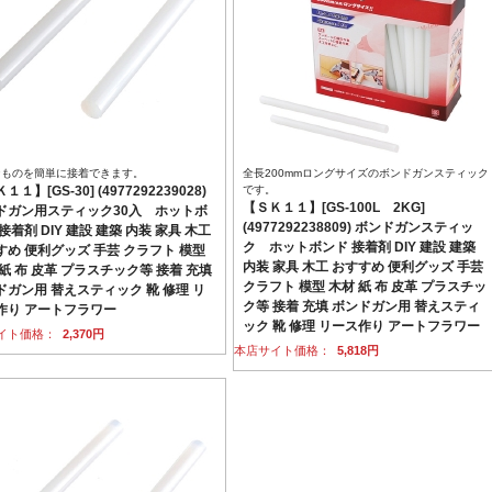
なものを簡単に接着できます。
全長200mmロングサイズのボンドガンスティック
１１】[GS-30] (4977292239028)
です。
【ＳＫ１１】[GS-100L 2KG]
ドガン用スティック30入 ホットボ
(4977292238809) ボンドガンスティッ
接着剤 DIY 建設 建築 内装 家具 木工
ク ホットボンド 接着剤 DIY 建設 建築
すめ 便利グッズ 手芸 クラフト 模型
内装 家具 木工 おすすめ 便利グッズ 手芸
紙 布 皮革 プラスチック等 接着 充填
クラフト 模型 木材 紙 布 皮革 プラスチッ
ドガン用 替えスティック 靴 修理 リ
ク等 接着 充填 ボンドガン用 替えスティ
作り アートフラワー
ック 靴 修理 リース作り アートフラワー
イト価格：
2,370円
本店サイト価格：
5,818円