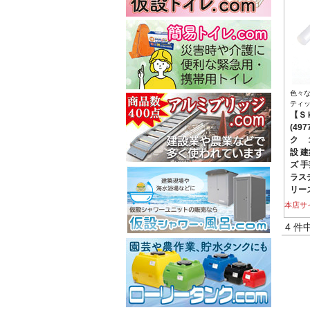
色々
ティ
【Ｓ
(49
ク 
設 建
ズ 手
ラス
リー
本店サ
4 件