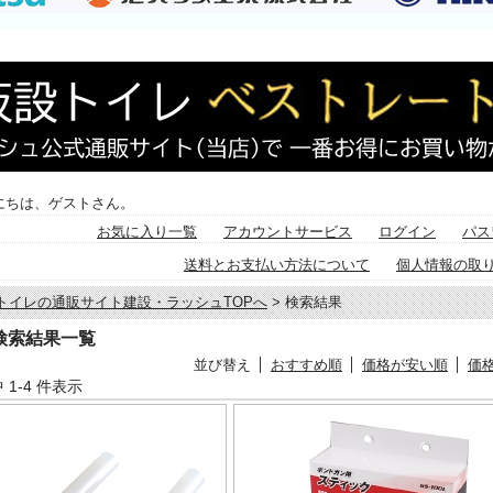
にちは、ゲストさん。
お気に入り一覧
アカウントサービス
ログイン
パス
送料とお支払い方法について
個人情報の取
トイレの通販サイト建設・ラッシュTOPへ
> 検索結果
検索結果一覧
並び替え
おすすめ順
価格が安い順
価
中 1-4 件表示