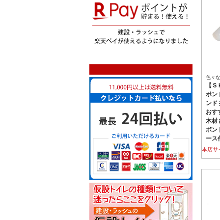
色々
【ＳＫ
ボン
ンド 
おす
木材 
ボン
ース
本店サ