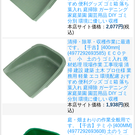
すめ 便利グッズ ゴミ箱 落ち
葉入れ 庭掃除 ガーデニング
家庭菜園 園芸用品 DIY ゴミ
分別 環境に優しい 収穫
本店サイト価格：
2,077円
(税
込)
清掃・除草・収穫作業に最適
です。
【千吉】[400mm]
(4977292693585) ＥＣＯテ
ミ 小 土のう ゴミ入れ 廃
材処理 現場作業 工事現場 清
掃 建設 建築 土木 プロ仕様 業
務用 軽量 エコ 環境配慮 おす
すめ 便利グッズ ゴミ箱 落ち
葉入れ 庭掃除 ガーデニング
家庭菜園 園芸用品 DIY ゴミ
分別 環境に優しい 収穫
本店サイト価格：
1,938円
(税
込)
庭・畑まわりの作業全般用で
す。
【千吉】テミ 小 [400MM]
(4977292693608) 土のう ゴ