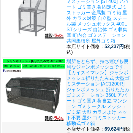
ミステーション [ST400] アパ
ート ゴミ置き場 固定式 ゴミ
ストッカー 金属製 ゴミ箱 屋
外 カラス対策 自立型 スチー
ル製 メッシュボックス 400L
STシリーズ 自治体 ゴミ収集
庫 町内会 ゴミステーション
共同集積所 屋外ゴミ箱
本店サイト価格：
52,237円
(税
込)
場所をとらず、持ち運びも便
利なジャンボメッシュです。
【カイスイマレン】ジャンボ
メッシュ折りたたみ式 大型ゴ
ミステーション [AC1200R]
ジャンボメッシュ 折りたたみ
ゴミステーション 360L アパ
ート ゴミ置き場 自立 マンシ
ョン ゴミサークル メッシュ
ゴミ箱 大型 カラスよけ ネッ
ト不要 屋外 ゴミストッカー
移動式ゴミ箱
本店サイト価格：
69,624円
(税