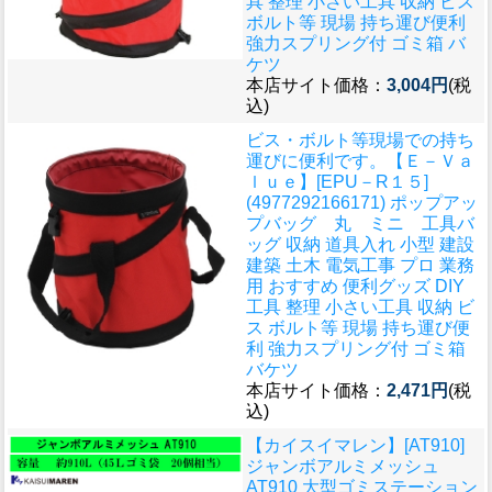
具 整理 小さい工具 収納 ビス
ボルト等 現場 持ち運び便利
強力スプリング付 ゴミ箱 バ
ケツ
本店サイト価格：
3,004円
(税
込)
ビス・ボルト等現場での持ち
運びに便利です。
【Ｅ－Ｖａ
ｌｕｅ】[EPU－R１５]
(4977292166171) ポップアッ
プバッグ 丸 ミニ 工具バ
ッグ 収納 道具入れ 小型 建設
建築 土木 電気工事 プロ 業務
用 おすすめ 便利グッズ DIY
工具 整理 小さい工具 収納 ビ
ス ボルト等 現場 持ち運び便
利 強力スプリング付 ゴミ箱
バケツ
本店サイト価格：
2,471円
(税
込)
【カイスイマレン】[AT910]
ジャンボアルミメッシュ
AT910 大型ゴミステーション