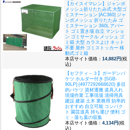
【カイスイマレン】ジャンボ
メッシュ折りたたみ式 大型ゴ
ミステーション [AC360] ジャ
ンボメッシュ 折りたたみ ゴ
ミステーション 360L アパー
ト ゴミ置き場 自立 マンショ
ン ゴミサークル メッシュ ゴ
ミ箱 大型 カラスよけ ネット
不要 屋外 ゴミストッカー 移
動式ゴミ箱
本店サイト価格：
14,882円
(税
込)
【セフティ－３】ガーデンバ
ケツ ホルダー付き [SGB-
90LP] (4977292668620) 多目
的バケツ 資材運搬 道具入れ
現場作業 工事現場 清掃用具
建設 建築 土木 業務用 効率的
おすすめ 自立可能 コンパク
ト 園芸道具 持ち運び 便利 ゴ
ミ・落ち葉の収集
本店サイト価格：
4,134円
(税
込)