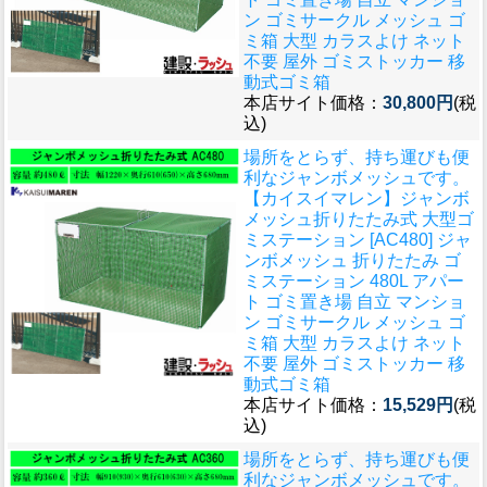
ン ゴミサークル メッシュ ゴ
ミ箱 大型 カラスよけ ネット
不要 屋外 ゴミストッカー 移
動式ゴミ箱
本店サイト価格：
30,800円
(税
込)
場所をとらず、持ち運びも便
利なジャンボメッシュです。
【カイスイマレン】ジャンボ
メッシュ折りたたみ式 大型ゴ
ミステーション [AC480] ジャ
ンボメッシュ 折りたたみ ゴ
ミステーション 480L アパー
ト ゴミ置き場 自立 マンショ
ン ゴミサークル メッシュ ゴ
ミ箱 大型 カラスよけ ネット
不要 屋外 ゴミストッカー 移
動式ゴミ箱
本店サイト価格：
15,529円
(税
込)
場所をとらず、持ち運びも便
利なジャンボメッシュです。