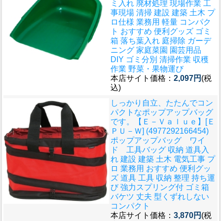
ミ入れ 廃材処理 現場作業 工
事現場 清掃 建設 建築 土木 プ
ロ仕様 業務用 軽量 コンパク
ト おすすめ 便利グッズ ゴミ
箱 落ち葉入れ 庭掃除 ガーデ
ニング 家庭菜園 園芸用品
DIY ゴミ分別 清掃作業 収穫
作業 野菜・果物運び
本店サイト価格：
2,097円
(税
込)
しっかり自立、たたんでコン
パクトなポップアップバッグ
です。
【Ｅ－Ｖａｌｕｅ】[Ｅ
ＰＵ－Ｗ] (4977292166454)
ポップアップバッグ ワイ
ド 工具バッグ 収納 道具入
れ 建設 建築 土木 電気工事 プ
ロ 業務用 おすすめ 便利グッ
ズ 道具 工具 収納 整理 持ち運
び 強力スプリング付 ゴミ箱
バケツ 丈夫 型くずれしない
コンパクト
本店サイト価格：
3,870円
(税