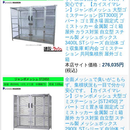
安心です。
【カイスイマレ
ン】ジャンボメッシュ 大型ゴ
ミステーション [ST3000] ア
パート ゴミ置き場 固定式 ゴ
ミストッカー 金属製 ゴミ箱
屋外 カラス対策 自立型 スチ
ール製 メッシュボックス
3400L STシリーズ 自治体 ゴ
ミ収集庫 町内会 ゴミステー
ション 共同集積所 屋外ゴミ
箱
本店サイト価格：
276,035円
(税込)
全面メッシュで臭いがこもら
ず、集積状況も一目で分かり
安心です。
【カイスイマレ
ン】ジャンボメッシュ 大型ゴ
ミステーション [ST2450] ア
パート ゴミ置き場 固定式 ゴ
ミストッカー 金属製 ゴミ箱
屋外 カラス対策 自立型 スチ
ール製 メッシュボックス
2900L STシリーズ 自治体 ゴ