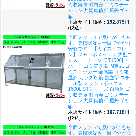
ミ収集庫 町内会 ゴミステー
ション 共同集積所 屋外ゴミ
箱
本店サイト価格：
192,875円
(税込)
全面メッシュで臭いがこもら
ず、集積状況も一目で分かり
安心です。
【カイスイマレ
ン】ジャンボメッシュ 大型ゴ
ミステーション [ST1500] ア
パート ゴミ置き場 固定式 ゴ
ミストッカー 金属製 ゴミ箱
屋外 カラス対策 自立型 スチ
ール製 メッシュボックス
1600L STシリーズ 自治体 ゴ
ミ収集庫 町内会 ゴミステー
ション 共同集積所 屋外ゴミ
箱
本店サイト価格：
167,718円
(税込)
全面メッシュで臭いがこもら
ず、集積状況も一目で分かり