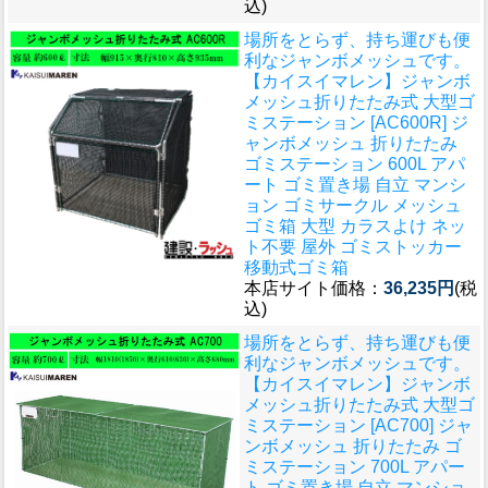
込)
場所をとらず、持ち運びも便
利なジャンボメッシュです。
【カイスイマレン】ジャンボ
メッシュ折りたたみ式 大型ゴ
ミステーション [AC600R] ジ
ャンボメッシュ 折りたたみ
ゴミステーション 600L アパ
ート ゴミ置き場 自立 マンシ
ョン ゴミサークル メッシュ
ゴミ箱 大型 カラスよけ ネッ
ト不要 屋外 ゴミストッカー
移動式ゴミ箱
本店サイト価格：
36,235円
(税
込)
場所をとらず、持ち運びも便
利なジャンボメッシュです。
【カイスイマレン】ジャンボ
メッシュ折りたたみ式 大型ゴ
ミステーション [AC700] ジャ
ンボメッシュ 折りたたみ ゴ
ミステーション 700L アパー
ト ゴミ置き場 自立 マンショ