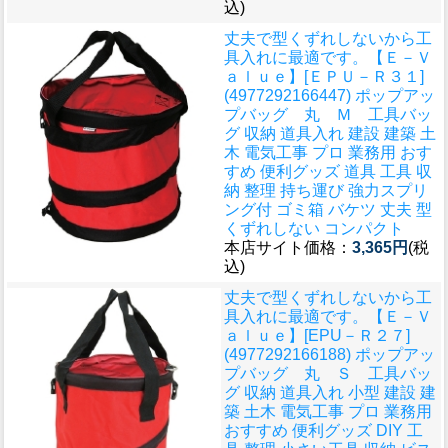
込)
丈夫で型くずれしないから工
具入れに最適です。
【Ｅ－Ｖ
ａｌｕｅ】[ＥＰＵ－Ｒ３１]
(4977292166447) ポップアッ
プバッグ 丸 Ｍ 工具バッ
グ 収納 道具入れ 建設 建築 土
木 電気工事 プロ 業務用 おす
すめ 便利グッズ 道具 工具 収
納 整理 持ち運び 強力スプリ
ング付 ゴミ箱 バケツ 丈夫 型
くずれしない コンパクト
本店サイト価格：
3,365円
(税
込)
丈夫で型くずれしないから工
具入れに最適です。
【Ｅ－Ｖ
ａｌｕｅ】[EPU－Ｒ２７]
(4977292166188) ポップアッ
プバッグ 丸 Ｓ 工具バッ
グ 収納 道具入れ 小型 建設 建
築 土木 電気工事 プロ 業務用
おすすめ 便利グッズ DIY 工