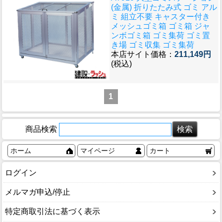
(金属) 折りたたみ式 ゴミ アル
ミ 組立不要 キャスター付き
メッシュゴミ箱 ゴミ箱 ジャ
ンボゴミ箱 ゴミ集荷 ゴミ置
き場 ゴミ収集 ゴミ集荷
本店サイト価格：
211,149円
(税込)
1
商品検索
ホーム
マイページ
カート
ログイン
メルマガ申込/停止
特定商取引法に基づく表示