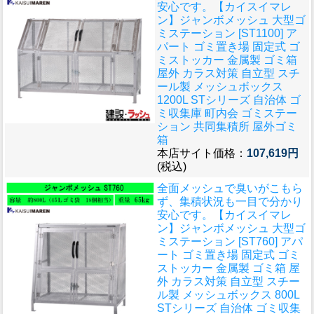
安心です。
【カイスイマレ
ン】ジャンボメッシュ 大型ゴ
ミステーション [ST1100] ア
パート ゴミ置き場 固定式 ゴ
ミストッカー 金属製 ゴミ箱
屋外 カラス対策 自立型 スチ
ール製 メッシュボックス
1200L STシリーズ 自治体 ゴ
ミ収集庫 町内会 ゴミステー
ション 共同集積所 屋外ゴミ
箱
本店サイト価格：
107,619円
(税込)
全面メッシュで臭いがこもら
ず、集積状況も一目で分かり
安心です。
【カイスイマレ
ン】ジャンボメッシュ 大型ゴ
ミステーション [ST760] アパ
ート ゴミ置き場 固定式 ゴミ
ストッカー 金属製 ゴミ箱 屋
外 カラス対策 自立型 スチー
ル製 メッシュボックス 800L
STシリーズ 自治体 ゴミ収集