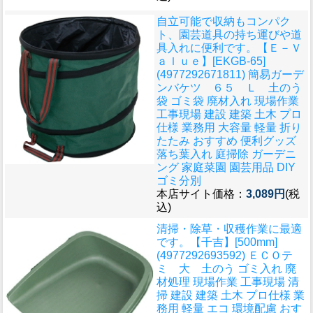
自立可能で収納もコンパク
ト、園芸道具の持ち運びや道
具入れに便利です。
【Ｅ－Ｖ
ａｌｕｅ】[EKGB-65]
(4977292671811) 簡易ガーデ
ンバケツ ６５ Ｌ 土のう
袋 ゴミ袋 廃材入れ 現場作業
工事現場 建設 建築 土木 プロ
仕様 業務用 大容量 軽量 折り
たたみ おすすめ 便利グッズ
落ち葉入れ 庭掃除 ガーデニ
ング 家庭菜園 園芸用品 DIY
ゴミ分別
本店サイト価格：
3,089円
(税
込)
清掃・除草・収穫作業に最適
です。
【千吉】[500mm]
(4977292693592) ＥＣＯテ
ミ 大 土のう ゴミ入れ 廃
材処理 現場作業 工事現場 清
掃 建設 建築 土木 プロ仕様 業
務用 軽量 エコ 環境配慮 おす