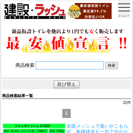
メニュー
商品検索
並び替え
商品検索結果一覧
22
件
1
全面メッシュで臭いがこもら
ず、集積状況も一目で分かり