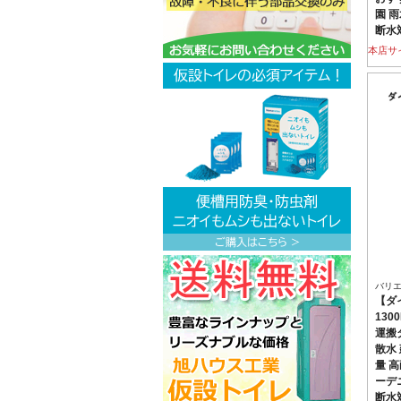
園 雨
断水
本店サ
バリ
【ダ
13
運搬
散水 
量 高
ーデ
断水対