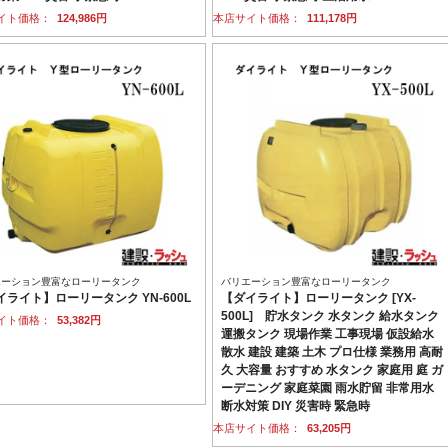
イト価格：
124,986円
本店サイト価格：
111,178円
エーション豊富なローリータンク
バリエーション豊富なローリータンク
イライト】ローリータンク YN-600L
【ダイライト】ローリータンク [YX-
500L] 貯水タンク 水タンク 給水タンク
イト価格：
53,382円
運搬タンク 現場作業 工事現場 仮設給水
散水 建設 建築 土木 プロ仕様 業務用 高耐
久 大容量 おすすめ 水タンク 家庭用 庭 ガ
ーデニング 家庭菜園 雨水貯留 非常用水
断水対策 DIY 災害時 緊急時
本店サイト価格：
63,205円