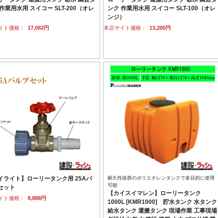
作業用水用 スイコー SLT-200（オレ
ンク 作業用水用 スイコー SLT-100（オレ
）
ンジ）
イト価格：
17,082円
本店サイト価格：
13,200円
イライト】ローリータンク用 25Aバ
耐久性抜群のポリエチレンタンクで多目的に使用
可能
セット
【カイスイマレン】ローリータンク
イト価格：
8,888円
1000L [KMR1000] 貯水タンク 水タンク
給水タンク 運搬タンク 現場作業 工事現場