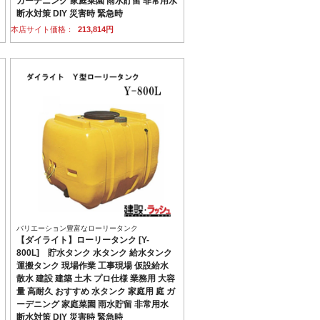
ガーデニング 家庭菜園 雨水貯留 非常用水
断水対策 DIY 災害時 緊急時
本店サイト価格：
213,814円
バリエーション豊富なローリータンク
【ダイライト】ローリータンク [Y-
800L] 貯水タンク 水タンク 給水タンク
運搬タンク 現場作業 工事現場 仮設給水
散水 建設 建築 土木 プロ仕様 業務用 大容
量 高耐久 おすすめ 水タンク 家庭用 庭 ガ
ーデニング 家庭菜園 雨水貯留 非常用水
断水対策 DIY 災害時 緊急時