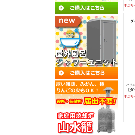
本店サ
バリ
【ダ
本店サ