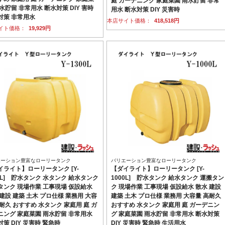
庭 ガーデニング 家庭菜園 雨水貯留 非常
水貯留 非常用水 断水対策 DIY 害時
用水 断水対策 DIY 災害時
対策 非常用水
本店サイト価格：
418,518円
イト価格：
19,929円
エーション豊富なローリータンク
バリエーション豊富なローリータンク
イライト】ローリータンク [Y-
【ダイライト】ローリータンク [Y-
00L] 貯水タンク 水タンク 給水タンク
1000L] 貯水タンク 給水タンク 運搬タン
タンク 現場作業 工事現場 仮設給水
ク 現場作業 工事現場 仮設給水 散水 建設
建設 建築 土木 プロ仕様 業務用 大容
建築 土木 プロ仕様 業務用 大容量 高耐久
耐久 おすすめ 水タンク 家庭用 庭 ガ
おすすめ 水タンク 家庭用 庭 ガーデニン
ニング 家庭菜園 雨水貯留 非常用水
グ 家庭菜園 雨水貯留 非常用水 断水対策
策 DIY 災害時 緊急時
DIY 災害時 緊急時 生活用水