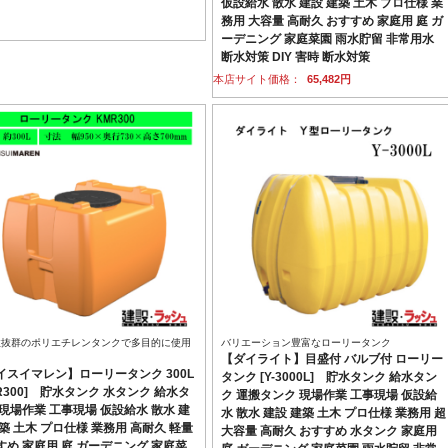
仮設給水 散水 建設 建築 土木 プロ仕様 業
務用 大容量 高耐久 おすすめ 家庭用 庭 ガ
ーデニング 家庭菜園 雨水貯留 非常用水
断水対策 DIY 害時 断水対策
本店サイト価格：
65,482円
性抜群のポリエチレンタンクで多目的に使用
バリエーション豊富なローリータンク
【ダイライト】目盛付 バルブ付 ローリー
イスイマレン】ローリータンク 300L
タンク [Y-3000L] 貯水タンク 給水タン
R300] 貯水タンク 水タンク 給水タ
ク 運搬タンク 現場作業 工事現場 仮設給
 現場作業 工事現場 仮設給水 散水 建
水 散水 建設 建築 土木 プロ仕様 業務用 超
築 土木 プロ仕様 業務用 高耐久 軽量
大容量 高耐久 おすすめ 水タンク 家庭用
すめ 家庭用 庭 ガーデニング 家庭菜