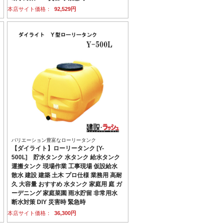
本店サイト価格：
92,529円
バリエーション豊富なローリータンク
【ダイライト】ローリータンク [Y-
500L] 貯水タンク 水タンク 給水タンク
運搬タンク 現場作業 工事現場 仮設給水
散水 建設 建築 土木 プロ仕様 業務用 高耐
久 大容量 おすすめ 水タンク 家庭用 庭 ガ
ーデニング 家庭菜園 雨水貯留 非常用水
断水対策 DIY 災害時 緊急時
本店サイト価格：
36,300円