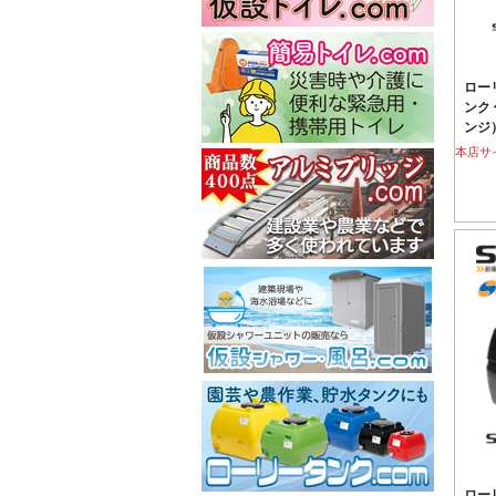
ロー
ンク 
ンジ
本店サ
ロー