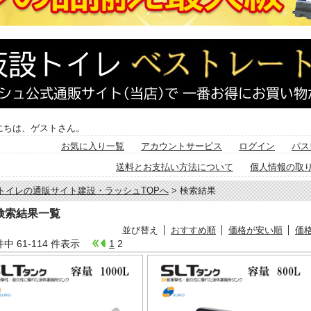
にちは、ゲストさん。
お気に入り一覧
アカウントサービス
ログイン
パス
送料とお支払い方法について
個人情報の取
トイレの通販サイト建設・ラッシュTOPへ
> 検索結果
検索結果一覧
並び替え
おすすめ順
価格が安い順
価
 件中 61-114 件表示
1
2