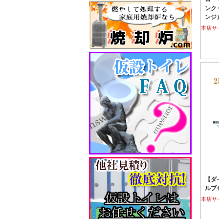
ンク 
ンジ
本店サ
【ダ
ルブ
本店サ