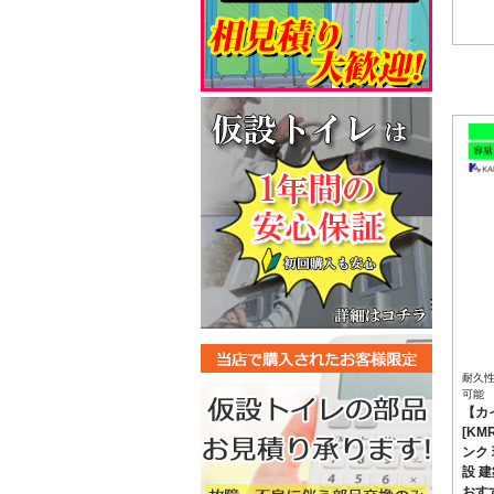
耐久
可能
【カ
[KM
ンク
設 建
おす