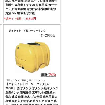
給水 散水 建設 建築 土木 プロ仕様 業務用
高耐久 大容量 おすすめ 家庭用 庭 ガーデ
ニング 家庭菜園 雨水貯留 非常用水 断水
対策 DIY 害時 断水対策
本店サイト価格：
23,812円
バリエーション豊富なローリータンク
【ダイライト】ローリータンク [Y-
2000L] 貯水タンク 水タンク 給水タンク
運搬タンク 現場作業 工事現場 仮設給水
散水 建設 建築 土木 プロ仕様 業務用 超大
容量 高耐久 おすすめ 水タンク 家庭用 庭