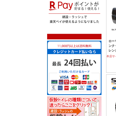
ロー
ンク 
レン
本店サ