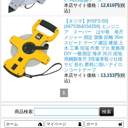
本店サイト価格：
12,610円
(税
込)
【タジマ】[HSP3-50]
(4975364034359) エンジニ
ア スーパー はや巻 巻尺
メジャー 測定 測量 距離 30m
スピード テープ 建設 建築 土
木 工事 現場 作業 プロ 業務用
DIY 一般測定 海岸 河川 泥地
用鋼製巻尺 3倍速巻取り仕様
サビ 折れ 磨耗に強い ナイロ
ンコートテープ
本店サイト価格：
13,153円
(税
込)
1
商品検索
ホーム
マイページ
カート