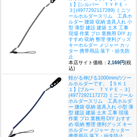
１】[シルバー ＴＹＰＥ－
３] (4977292117289) ミニツ
ールホルダースリム 工具ホ
ルダー 腰袋 収納 道具入れ 小
型 薄型 建設 建築 土木 工事
現場 作業 プロ 業務用 DIY お
すすめ 収納 整理 便利グッズ
キーホルダー メジャー カッ
ター 携帯用品 落下・紛失防
止
本店サイト価格：
2,169円
(税
込)
軽がる伸びる1000mmのツー
ルホルダーです。
【ＳＫ１
１】[ブルー ＴＹＰＥ－３]
(4977292117272) ミニツール
ホルダースリム 工具ホルダ
ー 腰袋 収納 道具入れ 小型 薄
型 建設 建築 土木 工事 現場
作業 プロ 業務用 DIY おすす
め 収納 整理 便利グッズ キー
ホルダー メジャー カッター
携帯用品 落下・紛失防止