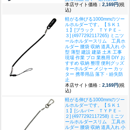
本店サイト価格：
2,169円
(税
込)
軽がる伸びる1000mmのツー
ルホルダーです。
【ＳＫ１
１】[ブラック ＴＹＰＥ－
３] (4977292117265) ミニツ
ールホルダースリム 工具ホ
ルダー 腰袋 収納 道具入れ 小
型 薄型 建設 建築 土木 工事
現場 作業 プロ 業務用 DIY お
すすめ 収納 整理 便利グッズ
キーホルダー メジャー カッ
ター 携帯用品 落下・紛失防
止
本店サイト価格：
2,169円
(税
込)
軽がる伸びる1000mmのツー
ルホルダーです。
【ＳＫ１
１】[シルバー ＴＹＰＥ－
２] (4977292117258) ミニツ
ールホルダースリム 工具ホ
ルダー 腰袋 収納 道具入れ 小