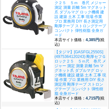
ク２５ ５ｍ 巻尺 メジャー
測定 測量 距離 5m マグネット
爪 ダブルマグ ロック機構 建
設 建築 土木 工事 現場 作業
プロ 業務用 DIY 長さ測定用
剛厚テープ ストロングテープ
コンパクト 弾性樹脂 全身ガ
ード
本店サイト価格：
4,385円
(税
込)
【タジマ】[GASFGL2550S]
(4975364120243) 剛厚セフＧ
ロック２５ ５ｍ尺 巻尺 メ
ジャー 測定 測量 距離 5m マ
グネット爪 ダブルマグ ロッ
ク機構 建設 建築 土木 工事 現
場 作業 プロ 業務用 DIY 長さ
測定用 剛厚テープ ストロン
グテープ コンパクト 弾性樹
脂 全身ガード
本店サイト価格：
4,715円
(税
込)