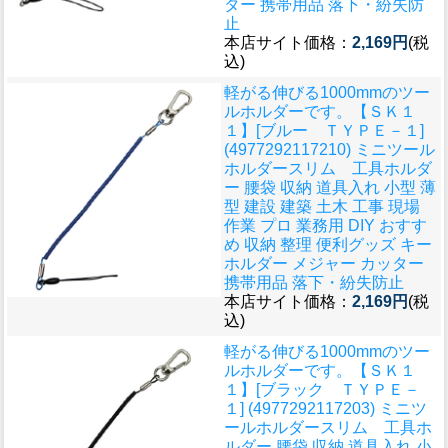
ター 携帯用品 落下・紛失防
止
本店サイト価格：
2,169円
(税
込)
軽がる伸びる1000mmのツー
ルホルダーです。
【ＳＫ１
１】[ブルー ＴＹＰＥ－１]
(4977292117210) ミニツール
ホルダースリム 工具ホルダ
ー 腰袋 収納 道具入れ 小型 薄
型 建設 建築 土木 工事 現場
作業 プロ 業務用 DIY おすす
め 収納 整理 便利グッズ キー
ホルダー メジャー カッター
携帯用品 落下・紛失防止
本店サイト価格：
2,169円
(税
込)
軽がる伸びる1000mmのツー
ルホルダーです。
【ＳＫ１
１】[ブラック ＴＹＰＥ－
１] (4977292117203) ミニツ
ールホルダースリム 工具ホ
ルダー 腰袋 収納 道具入れ 小