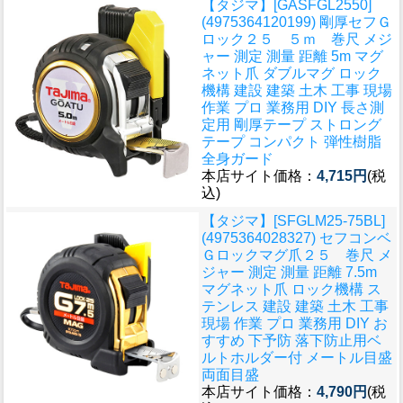
【タジマ】[GASFGL2550]
(4975364120199) 剛厚セフＧ
ロック２５ ５ｍ 巻尺 メジ
ャー 測定 測量 距離 5m マグ
ネット爪 ダブルマグ ロック
機構 建設 建築 土木 工事 現場
作業 プロ 業務用 DIY 長さ測
定用 剛厚テープ ストロング
テープ コンパクト 弾性樹脂
全身ガード
本店サイト価格：
4,715円
(税
込)
【タジマ】[SFGLM25-75BL]
(4975364028327) セフコンベ
Ｇロックマグ爪２５ 巻尺 メ
ジャー 測定 測量 距離 7.5m
マグネット爪 ロック機構 ス
テンレス 建設 建築 土木 工事
現場 作業 プロ 業務用 DIY お
すすめ 下予防 落下防止用ベ
ルトホルダー付 メートル目盛
両面目盛
本店サイト価格：
4,790円
(税