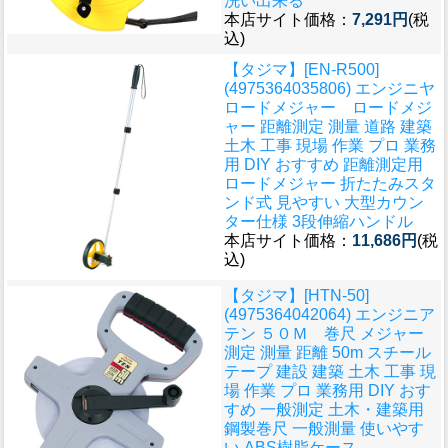
洗い出来る
本店サイト価格：
7,291円
(税
込)
【タジマ】[EN-R500]
(4975364035806) エンジニヤ
ロードメジャー ロードメジ
ャー 距離測定 測量 道路 建築
土木 工事 現場 作業 プロ 業務
用 DIY おすすめ 距離測定用
ロードメジャー 折たたみスタ
ンド式 見やすい 大型カウン
ター仕様 3段伸縮ハンドル
本店サイト価格：
11,686円
(税
込)
【タジマ】[HTN-50]
(4975364042064) エンジニア
テン ５０Ｍ 巻尺 メジャー
測定 測量 距離 50m スチール
テープ 建設 建築 土木 工事 現
場 作業 プロ 業務用 DIY おす
すめ 一般測定 土木・建築用
鋼製巻尺 一般測量 使いやす
い ABS樹脂ケース