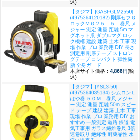
込)
【タジマ】[GASFGLM2550]
(4975364120182) 剛厚セフＧ
ロックＭＧ２５ ５ 巻尺 メ
ジャー 測定 測量 距離 5m マ
グネット爪 ダブルマグ ロッ
ク機構 建設 建築 土木 工事 現
場 作業 プロ 業務用 DIY 長さ
測定用 剛厚テープ ストロン
グテープ コンパクト 弾性樹
脂 全身ガード
本店サイト価格：
4,866円
(税
込)
【タジマ】[YSL3-50]
(4975364035134) シムロンＬ
はや巻 ５０Ｍ 巻尺 メジャ
ー 測定 測量 距離 50m スピー
ド テープ 建設 建築 土木 工事
現場 作業 プロ 業務用 DIY お
すすめ 一般測定 道路 鉄道 電
気工事用 ガラス繊維巻尺 3倍
速巻取り 絶縁性 耐薬品性 水