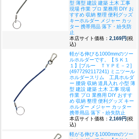
型 薄型 建設 建築 土木 工事
現場 作業 プロ 業務用 DIY お
すすめ 収納 整理 便利グッズ
キーホルダー メジャー カッ
ター 携帯用品 落下・紛失防
止
本店サイト価格：
2,169円
(税
込)
軽がる伸びる1000mmのツー
ルホルダーです。
【ＳＫ１
１】[ブルー ＴＹＰＥ－２]
(4977292117241) ミニツール
ホルダースリム 工具ホルダ
ー 腰袋 収納 道具入れ 小型 薄
型 建設 建築 土木 工事 現場
作業 プロ 業務用 DIY おすす
め 収納 整理 便利グッズ キー
ホルダー メジャー カッター
携帯用品 落下・紛失防止
本店サイト価格：
2,169円
(税
込)
軽がる伸びる1000mmのツー