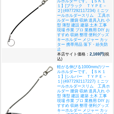
ルホルダーです。
【ＳＫ１
１】[ブラック ＴＹＰＥ－
２] (4977292117234) ミニツ
ールホルダースリム 工具ホ
ルダー 腰袋 収納 道具入れ 小
型 薄型 建設 建築 土木 工事
現場 作業 プロ 業務用 DIY お
すすめ 収納 整理 便利グッズ
キーホルダー メジャー カッ
ター 携帯用品 落下・紛失防
止
本店サイト価格：
2,169円
(税
込)
軽がる伸びる1000mmのツー
ルホルダーです。
【ＳＫ１
１】[シルバー ＴＹＰＥ－
１] (4977292117227) ミニツ
ールホルダースリム 工具ホ
ルダー 腰袋 収納 道具入れ 小
型 薄型 建設 建築 土木 工事
現場 作業 プロ 業務用 DIY お
すすめ 収納 整理 便利グッズ
キーホルダー メジャー カッ