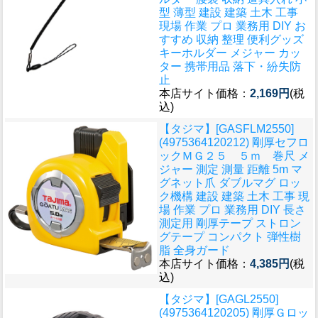
型 薄型 建設 建築 土木 工事
現場 作業 プロ 業務用 DIY お
すすめ 収納 整理 便利グッズ
キーホルダー メジャー カッ
ター 携帯用品 落下・紛失防
止
本店サイト価格：
2,169円
(税
込)
【タジマ】[GASFLM2550]
(4975364120212) 剛厚セフロ
ックＭＧ２５ ５ｍ 巻尺 メ
ジャー 測定 測量 距離 5m マ
グネット爪 ダブルマグ ロッ
ク機構 建設 建築 土木 工事 現
場 作業 プロ 業務用 DIY 長さ
測定用 剛厚テープ ストロン
グテープ コンパクト 弾性樹
脂 全身ガード
本店サイト価格：
4,385円
(税
込)
【タジマ】[GAGL2550]
(4975364120205) 剛厚Ｇロッ