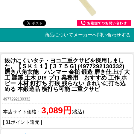
商品についてメーカーへ問い合わせする
抜けにくいタテ・ヨコ二重クサビを採用しまし
た。
【ＳＫ１１】[３７５Ｇ] (4977292130332)
磨き八角玄能 ハンマー 金槌 鍛造 磨き仕上げ 大
工 建築 土木 DIY プロ 業務用 おすすめ 工作 ホ
ビー 木材 釘打ち 打痕 残らない きれいに打ち込
める 本鍛造品 横打ち可能 二重クサビ
4977292130332
3,089円
本店サイト価格：
(税込)
[ 31ポイント還元 ]