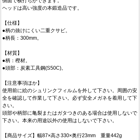
側面で横打ちができます。
ヘッドは高い強度の本鍛造品です。
【仕様】
●柄の抜けにくい二重クサビ。
●柄長：300mm。
【材質】
●柄：樫材。
●頭部：炭素工具鋼(S50C)。
【注意事項ほか】
使用前に絵のシュリンクフィルムを外して下さい。周囲の安
全を確認して作業して下さい。必ず安全メガネを着用して下
さい。
頭部や柄部に亀裂またはガタつきのある場合は使用しないで
下さい。本来の用途以外の使用はしないで下さい。
【商品サイズ】幅87×高さ330×奥行23mm 重量442g